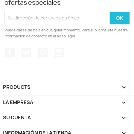
ofertas especiales
Puede darse de baja en cualquier momento. Para ello, consulte nuestra
información de contacto en el aviso legal.
Facebook
Twitter
Pinterest
Instagram
PRODUCTS

LA EMPRESA

SU CUENTA

INFORMACIÓN DE LA TIENDA
keyboard_arrow_down