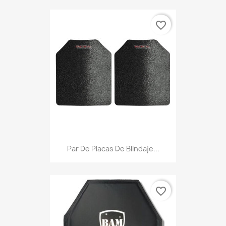
favorite_border
Par De Placas De Blindaje...
favorite_border