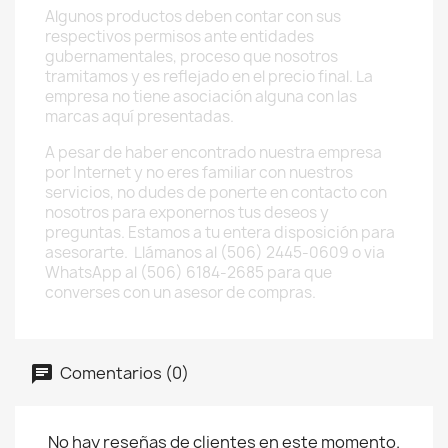
Algunos productos deben contar con sus
respectivos permisos ante entidades
gubernamentales, proceso que nosotros
tramitamos y es reflejado en el precio final. La
empresa no tiene asociación alguna con las
marcas aquí presentadas.
A pesar de haber encontrado nuestra empresa
por Internet y no eres familiar con nuestros
servicios, no dudes de ponerte en contacto con
nosotros para exponernos tus deseos y
preguntas. Estamos a tu entera disposición para
asesorarte. Llámanos al (506) 2445-0609 o via
WhatsApp al (506) 6184-2685 para que
converses con un asesor de compras.
Comentarios (0)
No hay reseñas de clientes en este momento.