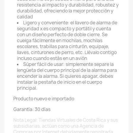
resistencia al impacto y durabilidad, robustez y
durabilidad, ofreciendo la mejor protección y
calidad
Ligero y conveniente: el llavero de alarma de
seguridad x es compacto y portátil y cuenta
con un diseño perfecto de doble cierre. Se
cuelga fácilmente en mochilas, mochilas
escolares, trabillas para cinturón, equipaje,
llaves, cinturones de perro, etc. Llévalo contigo
incluso cuando estás en un avión
Súper fácil de usar: simplemente separe la
lengüeta del cuerpo principal de la alarma para
encender la alarma. Si quieres apagar, debes
instalar la pestaña de inicio en el cuerpo
principal.
Producto nuevo e importado
Garantía: 30 días
Nota Legal: Tiendas Virtuales de Costa Rica y sus
subsidiarias, actúan como una Agencia de
Compras por Internet debidamente registrada