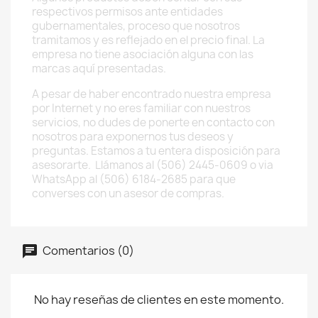
respectivos permisos ante entidades
gubernamentales, proceso que nosotros
tramitamos y es reflejado en el precio final. La
empresa no tiene asociación alguna con las
marcas aquí presentadas.
A pesar de haber encontrado nuestra empresa
por Internet y no eres familiar con nuestros
servicios, no dudes de ponerte en contacto con
nosotros para exponernos tus deseos y
preguntas. Estamos a tu entera disposición para
asesorarte. Llámanos al (506) 2445-0609 o via
WhatsApp al (506) 6184-2685 para que
converses con un asesor de compras.
Comentarios (0)
No hay reseñas de clientes en este momento.