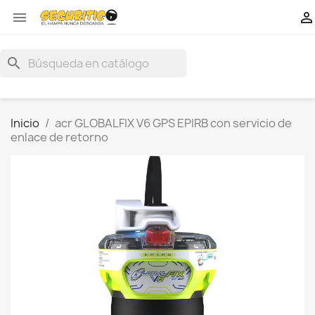


search
Inicio
acr GLOBALFIX V6 GPS EPIRB con servicio de
enlace de retorno