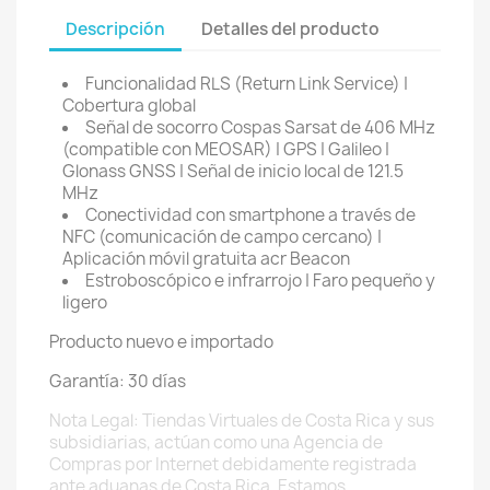
Descripción
Detalles del producto
Funcionalidad RLS (Return Link Service) |
Cobertura global
Señal de socorro Cospas Sarsat de 406 MHz
(compatible con MEOSAR) | GPS | Galileo |
Glonass GNSS | Señal de inicio local de 121.5
MHz
Conectividad con smartphone a través de
NFC (comunicación de campo cercano) |
Aplicación móvil gratuita acr Beacon
Estroboscópico e infrarrojo | Faro pequeño y
ligero
Producto nuevo e importado
Garantía: 30 días
Nota Legal: Tiendas Virtuales de Costa Rica y sus
subsidiarias, actúan como una Agencia de
Compras por Internet debidamente registrada
ante aduanas de Costa Rica. Estamos