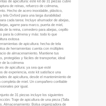
ntas de apicultura: este kit de 31 piezas cubre
captura de reinas, refuerzo de colmena,
to. Hecho de acero inoxidable, plástico,
 y tela Oxford para una larga durabilidad
para cada tarea: Incluye ahumador de abejas,
ejas, agarre para marco, puerta de miel,
aula de la reina, comedero para abejas, cepillo
s para la colmena y más: todo lo que
ltura exitosa
rramientas de apicultura: hecha de tela
olsa de herramientas cuenta con múltiples
spacio de almacenamiento. Mantiene tus
 protegidas y fáciles de transportar, ideal
te de la colmena
les de apicultura: ya sea que esté
 de experiencia, este kit satisface una
des de apicultura, desde el mantenimiento de
ón completa de miel. Un compañero confiable
esionales por igual.
onjunto de 31 piezas incluye los siguientes
ección: Traje de apicultura de una pieza (Talla
es. Almacenamiento: Bolsa organizadora de