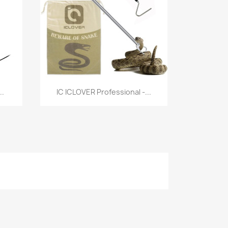
Vista rápida

..
IC ICLOVER Professional -...