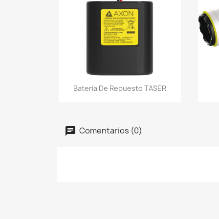
Vista rápida

Batería De Repuesto TASER
Comentarios (0)