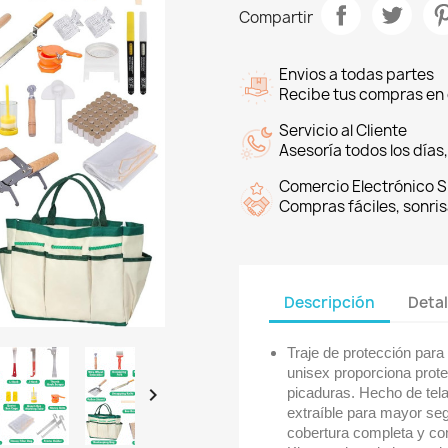
Compartir
Envios a todas partes
Recibe tus compras en 
Servicio al Cliente
Asesoría todos los días
Comercio Electrónico S
Compras fáciles, sonri
Descripción
Detal
Traje de protección para 
unisex proporciona prote

picaduras. Hecho de tel
extraíble para mayor seg
cobertura completa y c