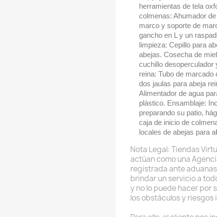
herramientas de tela ox
colmenas: Ahumador de a
marco y soporte de mar
gancho en L y un raspado
limpieza: Cepillo para a
abejas. Cosecha de miel: 
cuchillo desoperculador 
reina: Tubo de marcado d
dos jaulas para abeja rei
Alimentador de agua par
plástico. Ensamblaje: In
preparando su patio, hág
caja de inicio de colmen
locales de abejas para 
Nota Legal: Tiendas Virtu
actúan como una Agenci
registrada ante aduanas
brindar un servicio a to
y no lo puede hacer por 
los obstáculos y riesgos 