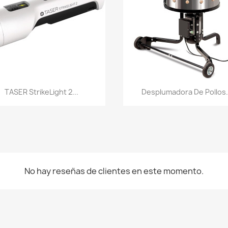
Vista rápida
Vista rápida


TASER StrikeLight 2...
Desplumadora De Pollos.
No hay reseñas de clientes en este momento.