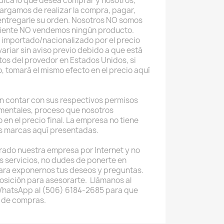
 indica lo que desea comprar y nosotros,
argamos de realizar la compra, pagar,
 entregarle su orden. Nosotros NO somos
uiente NO vendemos ningún producto.
 importado/nacionalizado por el precio
ariar sin aviso previo debido a que está
tos del provedor en Estados Unidos, si
o, tomará el mismo efecto en el precio aquí
 contar con sus respectivos permisos
mentales, proceso que nosotros
 en el precio final. La empresa no tiene
as marcas aquí presentadas.
rado nuestra empresa por Internet y no
os servicios, no dudes de ponerte en
ara exponernos tus deseos y preguntas.
osición para asesorarte. Llámanos al
WhatsApp al (506) 6184-2685 para que
 de compras.