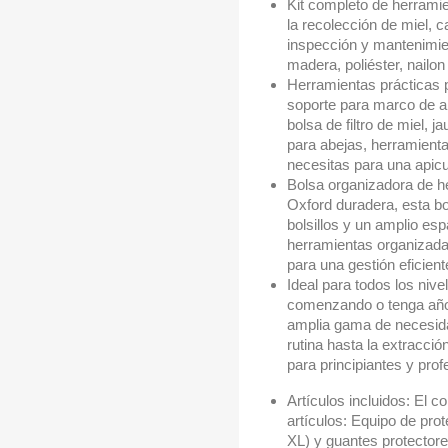
Kit completo de herramie
la recolección de miel, 
inspección y mantenimien
madera, poliéster, nailon
Herramientas prácticas 
soporte para marco de ab
bolsa de filtro de miel, j
para abejas, herramienta
necesitas para una apicu
Bolsa organizadora de he
Oxford duradera, esta b
bolsillos y un amplio e
herramientas organizadas,
para una gestión eficien
Ideal para todos los nive
comenzando o tenga años
amplia gama de necesida
rutina hasta la extracci
para principiantes y prof
Artículos incluidos: El c
artículos: Equipo de prot
XL) y guantes protector