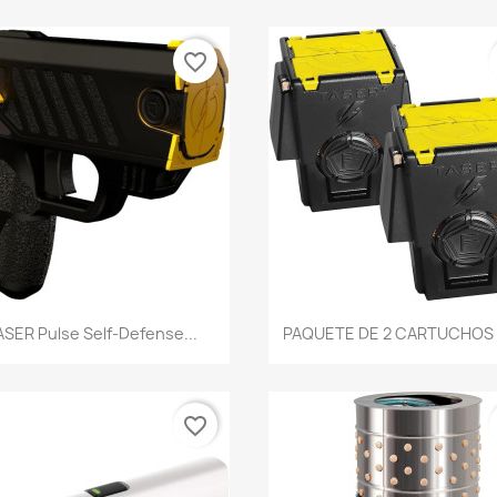
favorite_border
Vista rápida
Vista rápida


SER Pulse Self-Defense...
PAQUETE DE 2 CARTUCHOS D
favorite_border