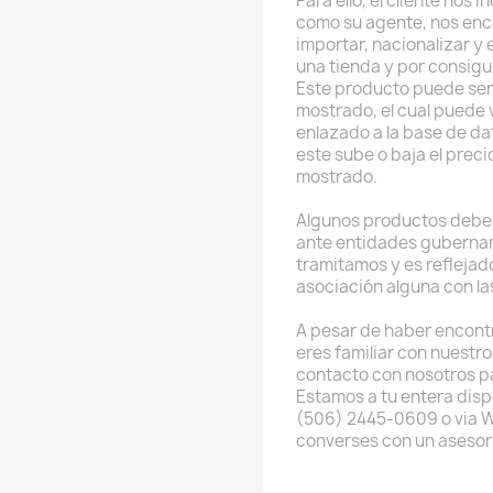
Para ello, el cliente nos
como su agente, nos enc
importar, nacionalizar y
una tienda y por consig
Este producto puede ser
mostrado, el cual puede v
enlazado a la base de da
este sube o baja el preci
mostrado.
Algunos productos deben
ante entidades guberna
tramitamos y es reflejado
asociación alguna con l
A pesar de haber encont
eres familiar con nuestr
contacto con nosotros p
Estamos a tu entera disp
(506) 2445-0609 o via 
converses con un asesor