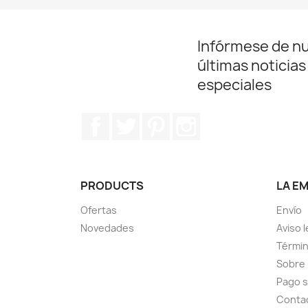
Infórmese de n
últimas noticias
especiales
Facebook
Twitter
Pinterest
Instagram
PRODUCTS
LA E
Ofertas
Envío
Novedades
Aviso l
Términ
Sobre
Pago 
Conta