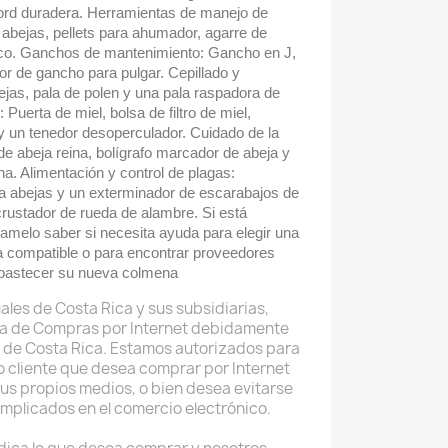
ford duradera. Herramientas de manejo de
bejas, pellets para ahumador, agarre de
co. Ganchos de mantenimiento: Gancho en J,
r de gancho para pulgar. Cepillado y
bejas, pala de polen y una pala raspadora de
Puerta de miel, bolsa de filtro de miel,
y un tenedor desoperculador. Cuidado de la
e abeja reina, bolígrafo marcador de abeja y
na. Alimentación y control de plagas:
a abejas y un exterminador de escarabajos de
crustador de rueda de alambre. Si está
amelo saber si necesita ayuda para elegir una
a compatible o para encontrar proveedores
abastecer su nueva colmena
ales de Costa Rica y sus subsidiarias,
a de Compras por Internet debidamente
 de Costa Rica. Estamos autorizados para
do cliente que desea comprar por Internet
sus propios medios, o bien desea evitarse
implicados en el comercio electrónico.