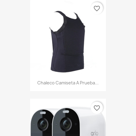
favorite_border
Chaleco Camiseta A Prueba...
favorite_border