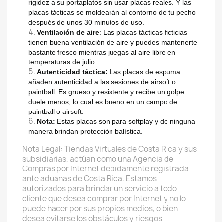
rigidez a su portaplatos sin usar placas reales. Y las
placas tácticas se moldearán al contorno de tu pecho
después de unos 30 minutos de uso.
Ventilación de aire
: Las placas tácticas ficticias
tienen buena ventilación de aire y puedes mantenerte
bastante fresco mientras juegas al aire libre en
temperaturas de julio.
Autenticidad táctica:
Las placas de espuma
añaden autenticidad a las sesiones de airsoft o
paintball. Es grueso y resistente y recibe un golpe
duele menos, lo cual es bueno en un campo de
paintball o airsoft.
Nota:
Estas placas son para softplay y de ninguna
manera brindan protección balística.
Nota Legal: Tiendas Virtuales de Costa Rica y sus
subsidiarias, actúan como una Agencia de
Compras por Internet debidamente registrada
ante aduanas de Costa Rica. Estamos
autorizados para brindar un servicio a todo
cliente que desea comprar por Internet y no lo
puede hacer por sus propios medios, o bien
desea evitarse los obstáculos y riesgos