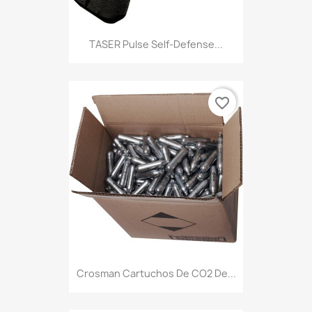
TASER Pulse Self-Defense...
favorite_border
Crosman Cartuchos De CO2 De...