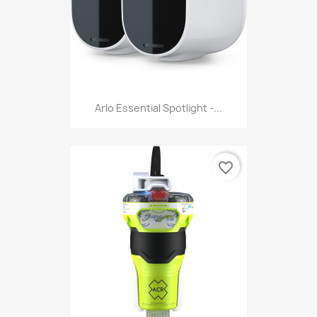
Arlo Essential Spotlight -...
favorite_border